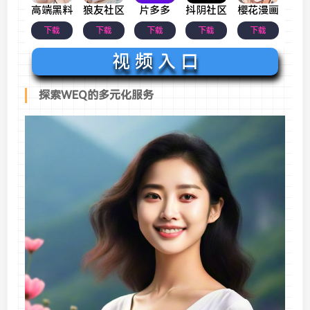
高端黑料
狼友社区
片多多
抖阴社区
樱花漫画
下载
下载
下载
下载
下载
视 频 入 口
探索WEQ的多元化服务