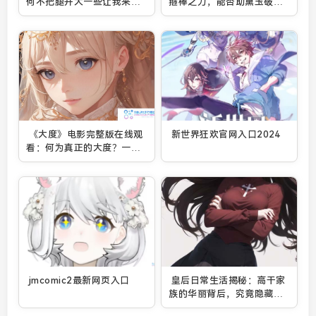
何不把腿开大一些让我来添
箍棒之力，能否助黛玉破茧
添试试呢？
成蝶？
《大度》电影完整版在线观
新世界狂欢官网入口2024
看：何为真正的大度？一探
究竟！
jmcomic2最新网页入口
皇后日常生活揭秘：高干家
族的华丽背后，究竟隐藏着
怎样的故事？