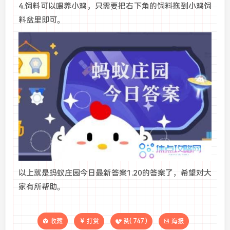
4.饲料可以喂养小鸡，只需要把右下角的饲料拖到小鸡饲
料盆里即可。
以上就是蚂蚁庄园今日最新答案1.20的答案了，希望对大
家有所帮助。
收藏
打赏
赞(
747
)
海报