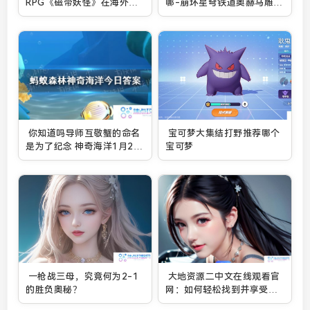
RPG《磁带妖怪》在海外双
哪-崩坏星穹铁道奥赫马雕像
端上线！
位置
你知道吗导师互敬蟹的命名
宝可梦大集结打野推荐哪个
是为了纪念 神奇海洋1月20
宝可梦
日答案
一枪战三母，究竟何为2-1
大地资源二中文在线观看官
的胜负奥秘？
网：如何轻松找到并享受丰
富中文资源？