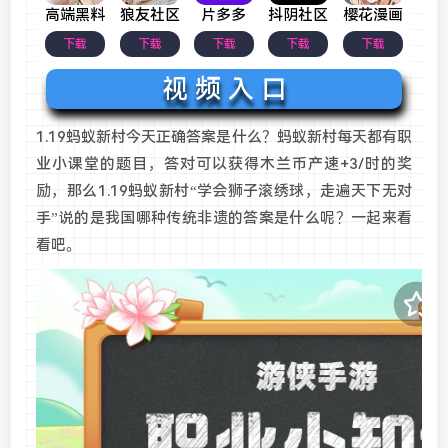
高端黑料
狼友社区
片多多
抖阴社区
樱花漫画
下载
下载
下载
下载
下载
视 频 入 口
1.19蚂蚁新村今天正确答案是什么？蚂蚁新村每天都有职
业小课堂的题目，答对可以获得木兰币产速+3/时的奖
励，那么1.19蚂蚁新村“学会狮子滚绣球，走遍天下无对
手”说的是我国哪种传统非遗的答案是什么呢？一起来看
看吧。