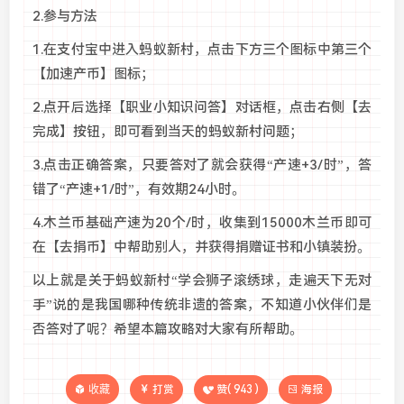
2.参与方法
1.在支付宝中进入蚂蚁新村，点击下方三个图标中第三个
【加速产币】图标；
2.点开后选择【职业小知识问答】对话框，点击右侧【去
完成】按钮，即可看到当天的蚂蚁新村问题；
3.点击正确答案，只要答对了就会获得“产速+3/时”，答
错了“产速+1/时”，有效期24小时。
4.木兰币基础产速为20个/时，收集到15000木兰币即可
在【去捐币】中帮助别人，并获得捐赠证书和小镇装扮。
以上就是关于蚂蚁新村“学会狮子滚绣球，走遍天下无对
手”说的是我国哪种传统非遗的答案，不知道小伙伴们是
否答对了呢？希望本篇攻略对大家有所帮助。
收藏
打赏
赞(
943
)
海报